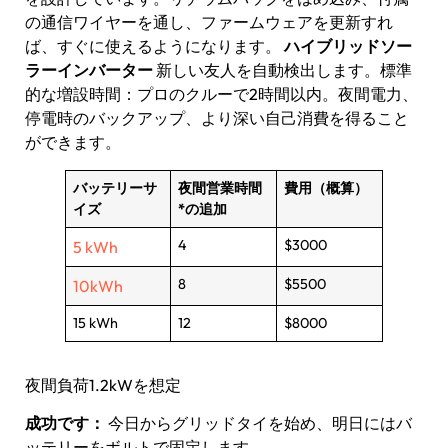
の通信ワイヤーを通し、ファームウェアを更新すれ
ば、すぐに使えるようになります。
ハイブリッドソー
ラーインバーター
新しい友人を自動検出します。標準
的な増設時間：プロのクルーで2時間以内。夜間電力、
停電時のバックアップ、より深い自己消費を得ること
ができます。
バッテリーサ
夜間営業時間
費用（概算）
イズ
*の追加
4
$3000
5 kWh
8
$5500
10kWh
15 kWh
12
$8000
夜間負荷1.2kWを想定
成功です：
今日からグリッドタイを始め、明日にはバ
ッテリーをボルトで固定します。