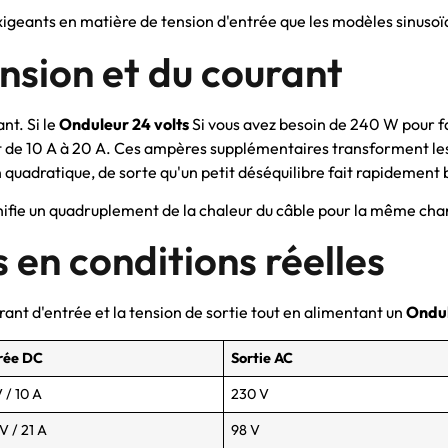
xigeants en matière de tension d'entrée que les modèles sinusoï
ension et du courant
nt. Si le
Onduleur 24 volts
Si vous avez besoin de 240 W pour f
ant de 10 A à 20 A. Ces ampères supplémentaires transforment les
 quadratique, de sorte qu'un petit déséquilibre fait rapidement 
gnifie un quadruplement de la chaleur du câble pour la même cha
s en conditions réelles
rant d'entrée et la tension de sortie tout en alimentant un
Ondul
rée DC
Sortie AC
 / 10 A
230 V
 V / 21 A
98 V