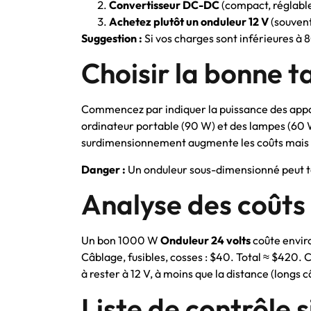
Convertisseur DC-DC
(compact, réglable
Achetez plutôt un onduleur 12 V
(souvent 
Suggestion :
Si vos charges sont inférieures à 8
Choisir la bonne t
Commencez par indiquer la puissance des appa
ordinateur portable (90 W) et des lampes (60
surdimensionnement augmente les coûts mais é
Danger :
Un onduleur sous-dimensionné peut t
Analyse des coûts
Un bon 1000 W
Onduleur 24 volts
coûte envir
Câblage, fusibles, cosses : $40. Total ≈ $420.
à rester à 12 V, à moins que la distance (longs câ
Liste de contrôle 