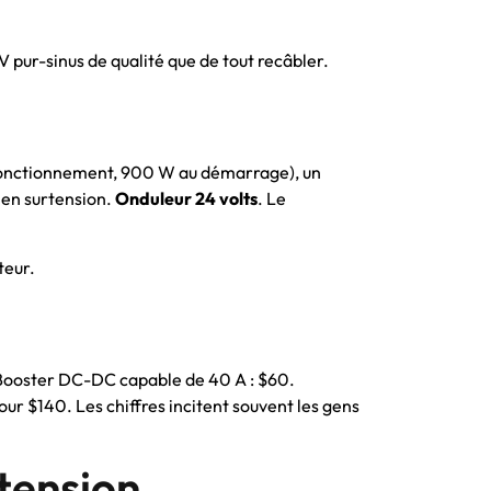
V pur-sinus de qualité que de tout recâbler.
 fonctionnement, 900 W au démarrage), un
 en surtension.
Onduleur 24 volts
. Le
teur.
 Booster DC-DC capable de 40 A : $60.
ur $140. Les chiffres incitent souvent les gens
 tension