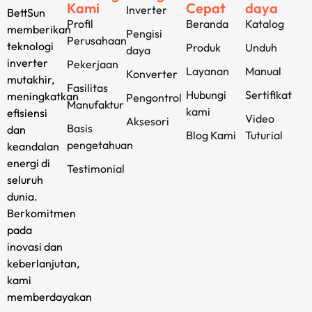
Kami
Cepat
daya
Inverter
BettSun
Profil
Beranda
Katalog
memberikan
Pengisi
Perusahaan
teknologi
Produk
Unduh
daya
inverter
Pekerjaan
Layanan
Manual
Konverter
mutakhir,
Fasilitas
Hubungi
Sertifikat
meningkatkan
Pengontrol
Manufaktur
kami
efisiensi
Video
Aksesori
Basis
dan
Blog Kami
Tuturial
pengetahuan
keandalan
energi di
Testimonial
seluruh
dunia.
Berkomitmen
pada
inovasi dan
keberlanjutan,
kami
memberdayakan