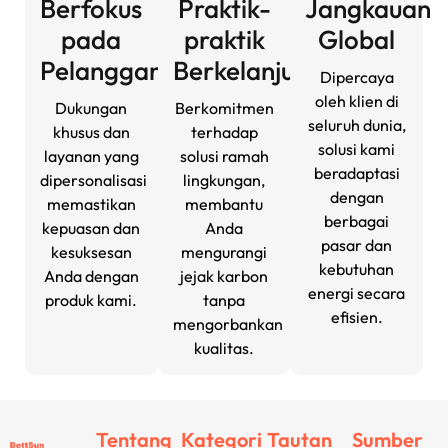
Berfokus
Praktik-
Jangkauan
pada
praktik
Global
Pelanggan
Berkelanjutan
Dipercaya
oleh klien di
Dukungan
Berkomitmen
seluruh dunia,
khusus dan
terhadap
solusi kami
layanan yang
solusi ramah
beradaptasi
dipersonalisasi
lingkungan,
dengan
memastikan
membantu
berbagai
kepuasan dan
Anda
pasar dan
kesuksesan
mengurangi
kebutuhan
Anda dengan
jejak karbon
energi secara
produk kami.
tanpa
efisien.
mengorbankan
kualitas.
Tentang
Kategori
Tautan
Sumber