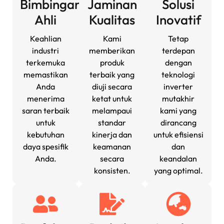
Bimbingan
Jaminan
Solusi
Ahli
Kualitas
Inovatif
Keahlian
Kami
Tetap
industri
memberikan
terdepan
terkemuka
produk
dengan
memastikan
terbaik yang
teknologi
Anda
diuji secara
inverter
menerima
ketat untuk
mutakhir
saran terbaik
melampaui
kami yang
untuk
standar
dirancang
kebutuhan
kinerja dan
untuk efisiensi
daya spesifik
keamanan
dan
Anda.
secara
keandalan
konsisten.
yang optimal.