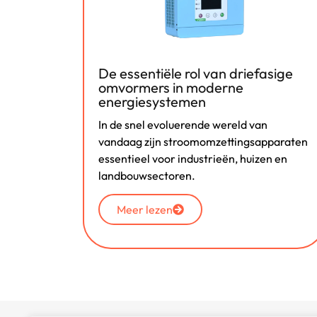
oed op
De essentiële rol van driefasige
elegd
omvormers in moderne
energiesystemen
drijven
In de snel evoluerende wereld van
zen er
vandaag zijn stroomomzettingsapparaten
 van
essentieel voor industrieën, huizen en
landbouwsectoren.
Meer lezen