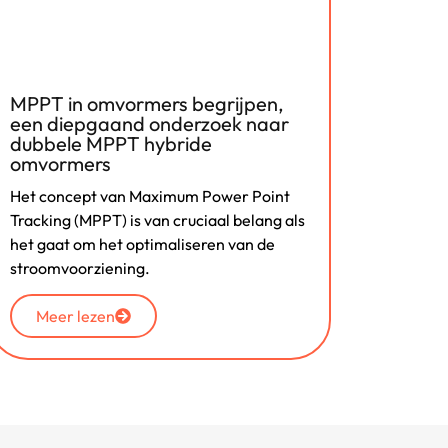
MPPT in omvormers begrijpen,
Trekk
een diepgaand onderzoek naar
aan? I
dubbele MPPT hybride
besch
omvormers
Zonne-e
Het concept van Maximum Power Point
populai
Tracking (MPPT) is van cruciaal belang als
huishou
het gaat om het optimaliseren van de
hernieu
stroomvoorziening.
Mee
Meer lezen