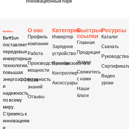
Инновационный парк
О нас
Категории
Быстрые
Ресурсы
ссылки
Профиль
Инвертор
Каталог
BettSun
Главная
компании
поставляет
Зарядное
Скачать
передовые
Продукция
Работа
устройство
Руководства
инверторные
Услуги
Производственные
Преобразователь
технологии,
Сертификат
мощности
Свяжитесь
повышая
Контроллер
Видео
с нами
энергоэффективность
База
Аксессуары
уроки
и
знаний
Наши
надежность
блоги
Отзывы
по всему
миру.
Стремясь к
инновациям
и