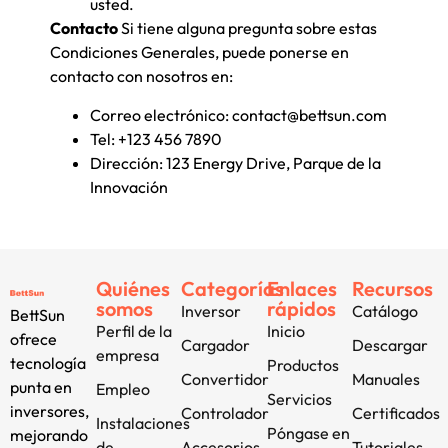
usted.
Contacto
Si tiene alguna pregunta sobre estas
Condiciones Generales, puede ponerse en
contacto con nosotros en:
Correo electrónico:
contact@bettsun.com
Tel: +123 456 7890
Dirección: 123 Energy Drive, Parque de la
Innovación
Quiénes
Categorías
Enlaces
Recursos
somos
rápidos
Inversor
Catálogo
BettSun
Perfil de la
Inicio
ofrece
Cargador
Descargar
empresa
tecnología
Productos
Convertidor
Manuales
punta en
Empleo
Servicios
inversores,
Controlador
Certificados
Instalaciones
Póngase en
mejorando
de
Accesorios
Tutoriales