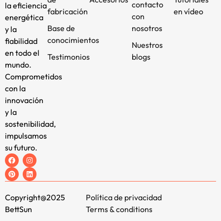
contacto
la eficiencia
fabricación
en vídeo
con
energética
Base de
nosotros
y la
conocimientos
fiabilidad
Nuestros
en todo el
Testimonios
blogs
mundo.
Comprometidos
con la
innovación
y la
sostenibilidad,
impulsamos
su futuro.
Copyright@2025
Política de privacidad
BettSun
Terms & conditions