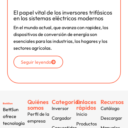
El papel vital de los inversores trifásicos
en los sistemas eléctricos modernos
En el mundo actual, que avanza con rapidez, los
dispositivos de conversión de energía son
esenciales para las industrias, los hogares y los
sectores agrícolas.
Seguir leyendo
Quiénes
Categorías
Enlaces
Recursos
somos
rápidos
Inversor
Catálogo
BettSun
Perfil de la
Inicio
ofrece
Cargador
Descargar
empresa
tecnología
Productos
Convertidor
Manuales