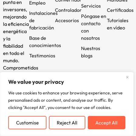
punta en
Empleo
Servicios
inversores,
Controlador
Certificados
Instalaciones
Póngase en
mejorando
de
Accesorios
Tutoriales
contacto
la eficiencia
fabricación
en vídeo
con
energética
Base de
nosotros
y la
conocimientos
fiabilidad
Nuestros
en todo el
Testimonios
blogs
mundo.
Comprometidos
con la
We value your privacy
innovación
y la
We use cookies to enhance your browsing experience, serve
sostenibilidad,
personalised ads or content, and analyse our traffic. By
impulsamos
clicking "Accept All", you consent to our use of cookies.
su futuro.
Customise
Reject All
Accept All