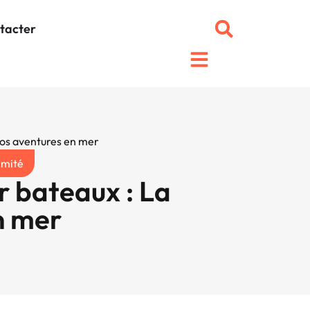
tacter
vos aventures en mer
rmité
r bateaux : La
n mer