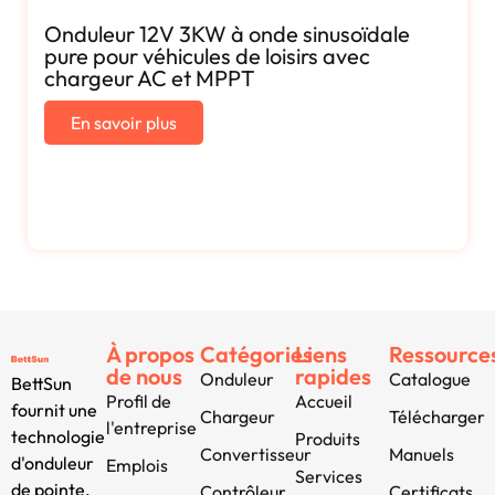
Onduleur 12V 3KW à onde sinusoïdale
pure pour véhicules de loisirs avec
chargeur AC et MPPT
En savoir plus
À propos
Catégories
Liens
Ressource
de nous
rapides
Onduleur
Catalogue
BettSun
Profil de
Accueil
fournit une
Chargeur
Télécharger
l'entreprise
technologie
Produits
Convertisseur
Manuels
d'onduleur
Emplois
Services
de pointe,
Contrôleur
Certificats