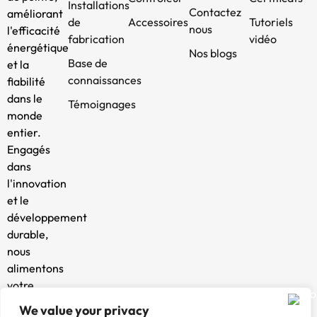
Installations
Contactez
améliorant
de
Accessoires
Tutoriels
nous
l'efficacité
fabrication
vidéo
énergétique
Nos blogs
Base de
et la
connaissances
fiabilité
dans le
Témoignages
monde
entier.
Engagés
dans
l'innovation
et le
développement
durable,
nous
alimentons
votre
avenir.
We value your privacy