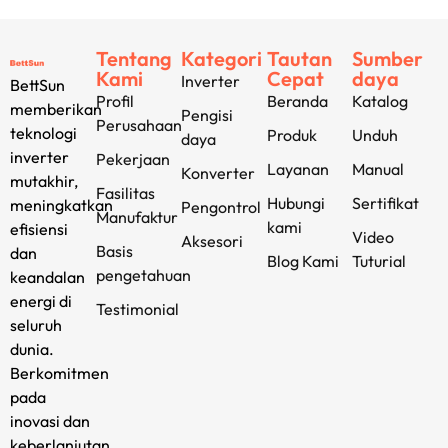
Tentang
Kategori
Tautan
Sumber
Kami
Cepat
daya
Inverter
BettSun
Profil
Beranda
Katalog
memberikan
Pengisi
Perusahaan
teknologi
Produk
Unduh
daya
inverter
Pekerjaan
Layanan
Manual
Konverter
mutakhir,
Fasilitas
Hubungi
Sertifikat
meningkatkan
Pengontrol
Manufaktur
kami
efisiensi
Video
Aksesori
Basis
dan
Blog Kami
Tuturial
pengetahuan
keandalan
energi di
Testimonial
seluruh
dunia.
Berkomitmen
pada
inovasi dan
keberlanjutan,