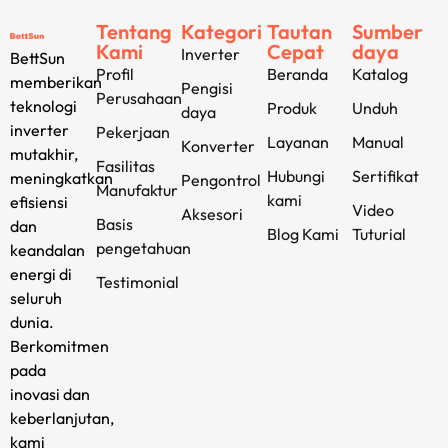
Tentang
Kategori
Tautan
Sumber
Kami
Cepat
daya
Inverter
BettSun
Profil
Beranda
Katalog
memberikan
Pengisi
Perusahaan
teknologi
Produk
Unduh
daya
inverter
Pekerjaan
Layanan
Manual
Konverter
mutakhir,
Fasilitas
Hubungi
Sertifikat
meningkatkan
Pengontrol
Manufaktur
kami
efisiensi
Video
Aksesori
Basis
dan
Blog Kami
Tuturial
pengetahuan
keandalan
energi di
Testimonial
seluruh
dunia.
Berkomitmen
pada
inovasi dan
keberlanjutan,
kami