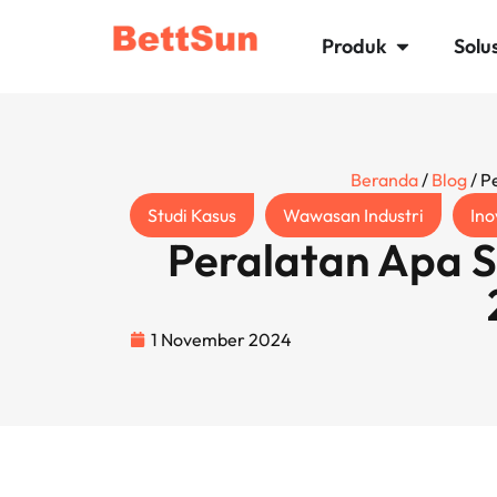
Produk
Solus
Beranda
/
Blog
/ P
Studi Kasus
Wawasan Industri
Ino
Peralatan Apa S
1 November 2024