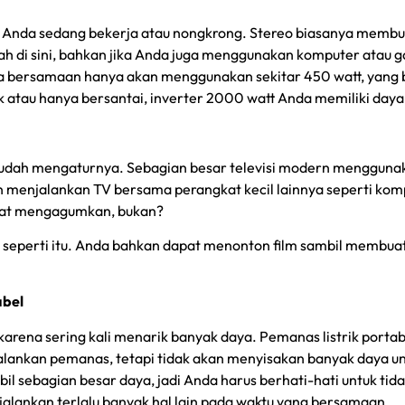
Anda sedang bekerja atau nongkrong. Stereo biasanya membut
h di sini, bahkan jika Anda juga menggunakan komputer atau ga
 bersamaan hanya akan menggunakan sekitar 450 watt, yang b
atau hanya bersantai, inverter 2000 watt Anda memiliki daya
udah mengaturnya. Sebagian besar televisi modern menggunaka
n menjalankan TV bersama perangkat kecil lainnya seperti kom
ngat mengagumkan, bukan?
s seperti itu. Anda bahkan dapat menonton film sambil membua
abel
karena sering kali menarik banyak daya. Pemanas listrik porta
ankan pemanas, tetapi tidak akan menyisakan banyak daya untu
sebagian besar daya, jadi Anda harus berhati-hati untuk tida
jalankan terlalu banyak hal lain pada waktu yang bersamaan.