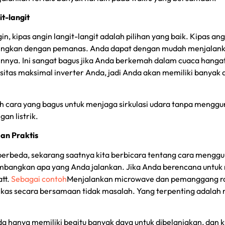
t-langit
in, kipas angin langit-langit adalah pilihan yang baik. Kipas a
ngkan dengan pemanas. Anda dapat dengan mudah menjalankan
nnya. Ini sangat bagus jika Anda berkemah dalam cuaca hangat 
sitas maksimal inverter Anda, jadi Anda akan memiliki banyak 
h cara yang bagus untuk menjaga sirkulasi udara tanpa menggun
an listrik.
n Praktis
 berbeda, sekarang saatnya kita berbicara tentang cara mengg
imbangkan apa yang Anda jalankan. Jika Anda berencana untuk
att.
Sebagai contoh
Menjalankan microwave dan pemanggang r
ulkas secara bersamaan tidak masalah. Yang terpenting adala
da hanya memiliki begitu banyak daya untuk dibelanjakan, dan 