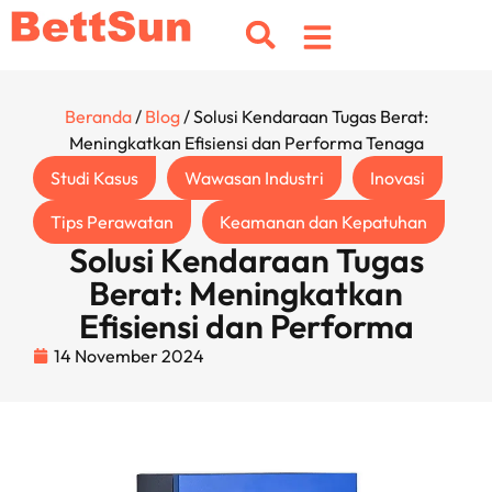
Beranda
/
Blog
/ Solusi Kendaraan Tugas Berat:
Meningkatkan Efisiensi dan Performa Tenaga
Studi Kasus
Wawasan Industri
Inovasi
Tips Perawatan
Keamanan dan Kepatuhan
Solusi Kendaraan Tugas
Berat: Meningkatkan
Efisiensi dan Performa
14 November 2024