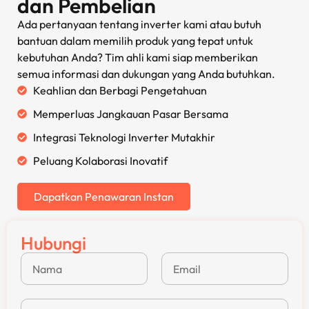
dan Pembelian
Ada pertanyaan tentang inverter kami atau butuh
bantuan dalam memilih produk yang tepat untuk
kebutuhan Anda? Tim ahli kami siap memberikan
semua informasi dan dukungan yang Anda butuhkan.
Keahlian dan Berbagi Pengetahuan
Memperluas Jangkauan Pasar Bersama
Integrasi Teknologi Inverter Mutakhir
Peluang Kolaborasi Inovatif
Dapatkan Penawaran Instan
Hubungi