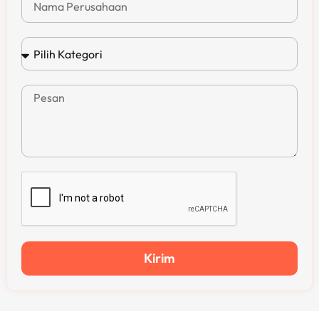
Kirim