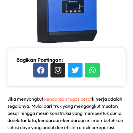
Bagikan Postingan:
Jika menyangkut
kendaraan tugas berat
kinerja adalah
segalanya. Mulai dari truk yang mengangkut muatan
besar hingga mesin konstruksi yang membentuk dunia
di sekitar kita, kendaraan-kendaraan ini membutuhkan
solusi daya yang andal dan efisien untuk beroperasi