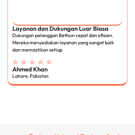
Layanan dan Dukungan Luar Biasa
Dukungan pelanggan Bettsun cepat dan efisien.
Mereka menyediakan layanan yang sangat baik
dan memastikan setiap
⭐ ⭐ ⭐ ⭐ ⭐
Ahmed Khan
Lahore, Pakistan