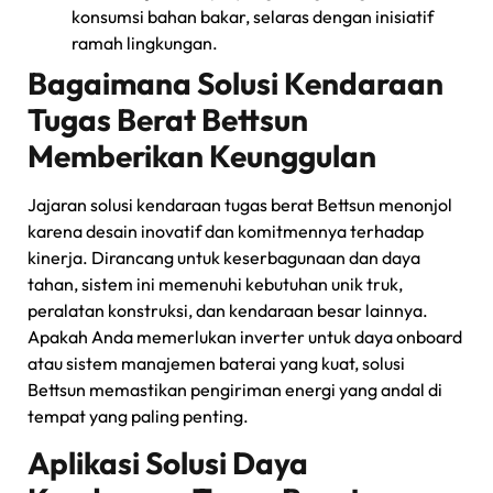
konsumsi bahan bakar, selaras dengan inisiatif
ramah lingkungan.
Bagaimana Solusi Kendaraan
Tugas Berat Bettsun
Memberikan Keunggulan
Jajaran solusi kendaraan tugas berat Bettsun menonjol
karena desain inovatif dan komitmennya terhadap
kinerja. Dirancang untuk keserbagunaan dan daya
tahan, sistem ini memenuhi kebutuhan unik truk,
peralatan konstruksi, dan kendaraan besar lainnya.
Apakah Anda memerlukan inverter untuk daya onboard
atau sistem manajemen baterai yang kuat, solusi
Bettsun memastikan pengiriman energi yang andal di
tempat yang paling penting.
Aplikasi Solusi Daya