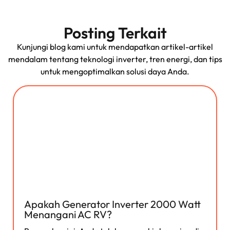
Posting Terkait
Kunjungi blog kami untuk mendapatkan artikel-artikel
mendalam tentang teknologi inverter, tren energi, dan tips
untuk mengoptimalkan solusi daya Anda.
Apakah Generator Inverter 2000 Watt
Menangani AC RV?