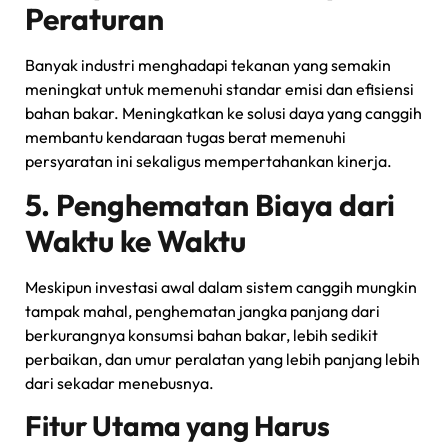
Peraturan
Banyak industri menghadapi tekanan yang semakin
meningkat untuk memenuhi standar emisi dan efisiensi
bahan bakar. Meningkatkan ke solusi daya yang canggih
membantu kendaraan tugas berat memenuhi
persyaratan ini sekaligus mempertahankan kinerja.
5. Penghematan Biaya dari
Waktu ke Waktu
Meskipun investasi awal dalam sistem canggih mungkin
tampak mahal, penghematan jangka panjang dari
berkurangnya konsumsi bahan bakar, lebih sedikit
perbaikan, dan umur peralatan yang lebih panjang lebih
dari sekadar menebusnya.
Fitur Utama yang Harus