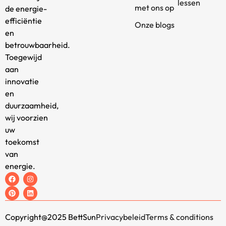
lessen
met ons op
de energie-
efficiëntie
Onze blogs
en
betrouwbaarheid.
Toegewijd
aan
innovatie
en
duurzaamheid,
wij voorzien
uw
toekomst
van
energie.
Copyright@2025 BettSun
Privacybeleid
Terms & conditions