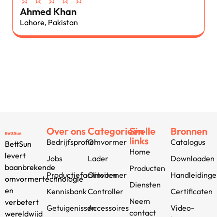
Ahmed Khan
Lahore, Pakistan
Over ons
Categorieën
Snelle
Bronnen
links
Bedrijfsprofiel
Omvormer
Catalogus
BettSun
Home
levert
Jobs
Lader
Downloaden
baanbrekende
Producten
Productiefaciliteiten
Omvormer
Handleiding
omvormertechnologie
Diensten
en
Kennisbank
Controller
Certificaten
Neem
verbetert
Getuigenissen
Accessoires
Video-
contact
wereldwijd