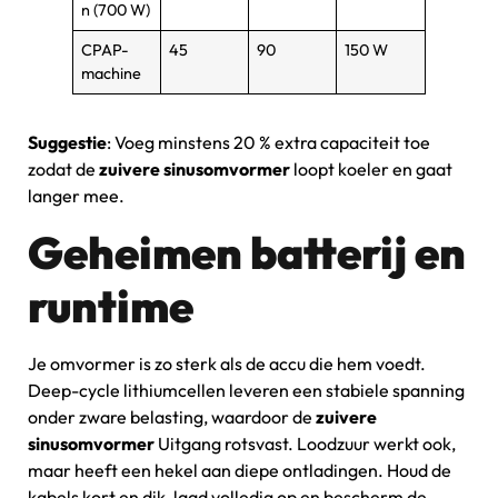
n (700 W)
CPAP-
45
90
150 W
machine
Suggestie
: Voeg minstens 20 % extra capaciteit toe
zodat de
zuivere sinusomvormer
loopt koeler en gaat
langer mee.
Geheimen batterij en
runtime
Je omvormer is zo sterk als de accu die hem voedt.
Deep-cycle lithiumcellen leveren een stabiele spanning
onder zware belasting, waardoor de
zuivere
sinusomvormer
Uitgang rotsvast. Loodzuur werkt ook,
maar heeft een hekel aan diepe ontladingen. Houd de
kabels kort en dik, laad volledig op en bescherm de