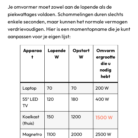
Je omvormer moet zowel aan de lopende als de
piekwattages voldoen. Schommelingen duren slechts
enkele seconden, maar kunnen het normale vermogen
verdrievoudigen. Hier is een momentopname die je kunt
aanpassen voor je eigen lijst:
Apparaa
Lopende
Opstart
Omvorm
t
W
W
ergrootte
die u
nodig
hebt
Laptop
70
70
200 W
55″ LED
120
180
400 W
TV
Koelkast
150
1200
1500 W
(thuis)
Magnetro
1100
2000
2500 W