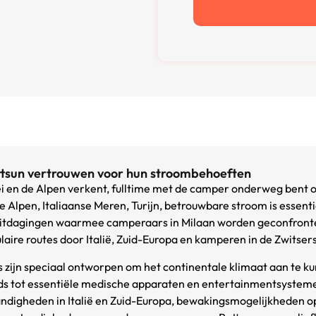
tsun vertrouwen voor hun stroombehoeften
llei en de Alpen verkent, fulltime met de camper onderweg bent
e Alpen, Italiaanse Meren, Turijn, betrouwbare stroom is essen
 uitdagingen waarmee camperaars in Milaan worden geconfrontee
ulaire routes door Italië, Zuid-Europa en kamperen in de Zwitsers
ijn speciaal ontworpen om het continentale klimaat aan te kun
nds tot essentiële medische apparaten en entertainmentsystemen
digheden in Italië en Zuid-Europa, bewakingsmogelijkheden op 