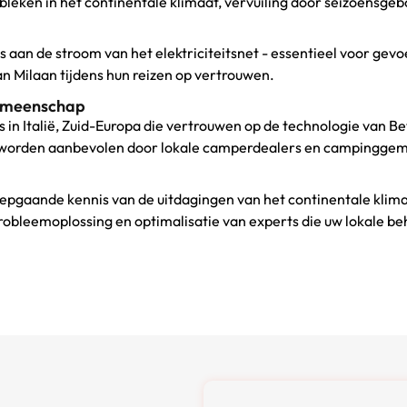
ebleken in het continentale klimaat, vervuiling door seizoen
is aan de stroom van het elektriciteitsnet - essentieel voor gev
Milaan tijdens hun reizen op vertrouwen.
Gemeenschap
 in Italië, Zuid-Europa die vertrouwen op de technologie van Be
a en worden aanbevolen door lokale camperdealers en campingg
gaande kennis van de uitdagingen van het continentale klimaat
 probleemoplossing en optimalisatie van experts die uw lokale b