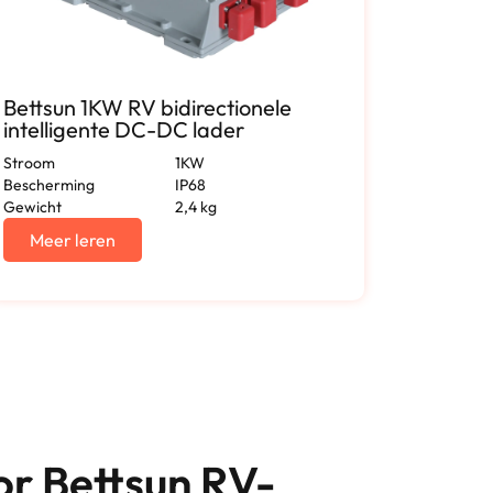
Bettsun 1KW RV bidirectionele
RV 150
intelligente DC-DC lader
12V ap
Stroom
1KW
Behuizin
Bescherming
IP68
Uitgangs
Gewicht
2,4 kg
Uitgangs
Certifica
Meer leren
Meer
r Bettsun RV-