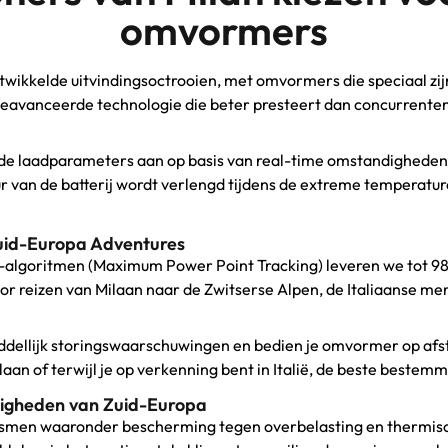
omvormers
twikkelde uitvindingsoctrooien, met omvormers die speciaal zijn
n geavanceerde technologie die beter presteert dan concurrent
de laadparameters aan op basis van real-time omstandigheden,
 van de batterij wordt verlengd tijdens de extreme temperature
 Zuid-Europa Adventures
algoritmen (Maximum Power Point Tracking) leveren we tot 9
r reizen van Milaan naar de Zwitserse Alpen, de Italiaanse mer
ddellijk storingswaarschuwingen en bedien je omvormer op afs
laan of terwijl je op verkenning bent in Italië, de beste beste
digheden van Zuid-Europa
men waaronder bescherming tegen overbelasting en thermisch 