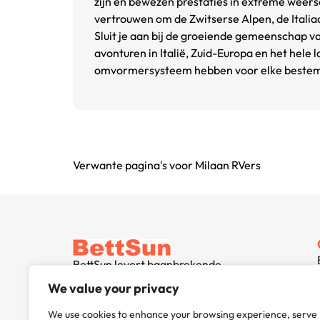
zijn en bewezen prestaties in extreme wee
vertrouwen om de Zwitserse Alpen, de Italia
Sluit je aan bij de groeiende gemeenschap 
avonturen in Italië, Zuid-Europa en het hele
omvormersysteem hebben voor elke bestemm
Verwante pagina's voor Milaan RVers
BettSun levert baanbrekende
omvormertechnologie en verbetert wereldwijd
We value your privacy
de energie-efficiëntie en betrouwbaarheid.
We use cookies to enhance your browsing experience, serve
Toegewijd aan innovatie en duurzaamheid, wij