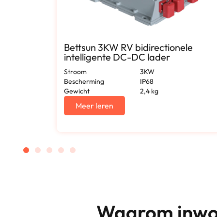
voor
Bettsun 3KW RV bidirectionele
intelligente DC-DC lader
Stroom
3KW
Bescherming
IP68
Gewicht
2,4 kg
Meer leren
Waarom inwon