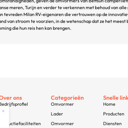
rsomstandigheden, geven de omvormers van Bettsun camperliefh
anse meren, Turijn en verder te verkennen met behoud van alle
van tevreden Milan RV-eigenaren die vertrouwen op de innovati
 land van stroom te voorzien, in de wetenschap dat ze het meest
ing die hun reis hen kan brengen.
Over ons
Categorieën
Snelle lin
Bedrijfsprofiel
Omvormer
Home
Jobs
Lader
Producten
Productiefaciliteiten
Omvormer
Diensten