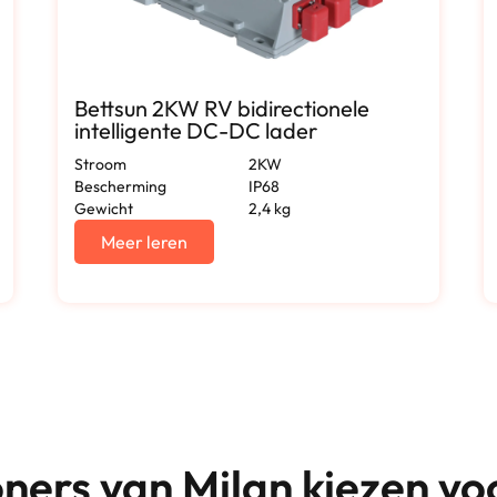
Bettsun 2KW RV bidirectionele
intelligente DC-DC lader
Stroom
2KW
Bescherming
IP68
Gewicht
2,4 kg
Meer leren
ers van Milan kiezen voo