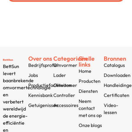
Over ons
Categorieën
Snelle
Bronnen
links
Bedrijfsprofiel
Omvormer
Catalogus
BettSun
Home
levert
Jobs
Lader
Downloaden
baanbrekende
Producten
Productiefaciliteiten
Omvormer
Handleiding
omvormertechnologie
Diensten
en
Kennisbank
Controller
Certificaten
Neem
verbetert
Getuigenissen
Accessoires
Video-
contact
wereldwijd
lessen
met ons op
de energie-
efficiëntie
Onze blogs
en