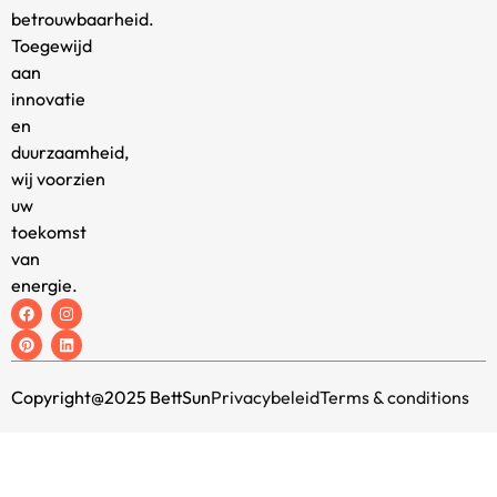
betrouwbaarheid.
Toegewijd
aan
innovatie
en
duurzaamheid,
wij voorzien
uw
toekomst
van
energie.
Copyright@2025 BettSun
Privacybeleid
Terms & conditions