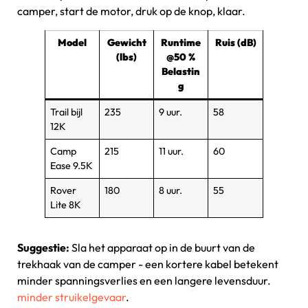
camper, start de motor, druk op de knop, klaar.
Model
Gewicht
Runtime
Ruis (dB)
(lbs)
@50 %
Belastin
g
Trail bijl
235
9 uur.
58
12K
Camp
215
11 uur.
60
Ease 9.5K
Rover
180
8 uur.
55
Lite 8K
Suggestie:
Sla het apparaat op in de buurt van de
trekhaak van de camper - een kortere kabel betekent
minder spanningsverlies en een langere levensduur.
minder struikelgevaar
.