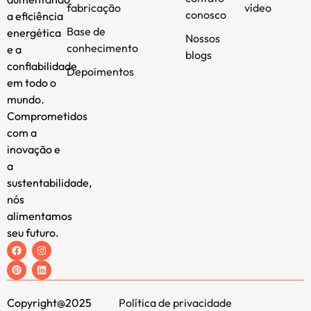
fabricação
vídeo
conosco
a eficiência
Base de
energética
Nossos
conhecimento
e a
blogs
confiabilidade
Depoimentos
em todo o
mundo.
Comprometidos
com a
inovação e
a
sustentabilidade,
nós
alimentamos
seu futuro.
Copyright@2025
Política de privacidade