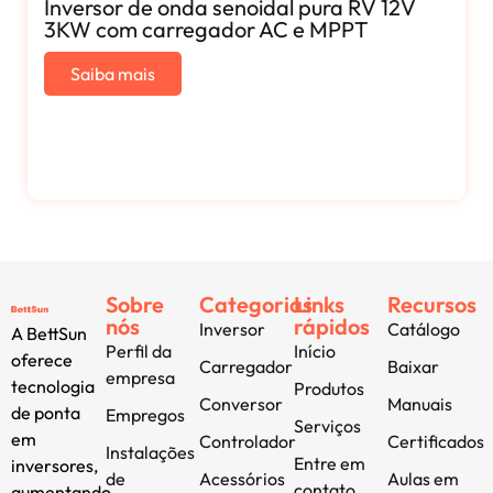
Inversor de onda senoidal pura RV 12V
3KW com carregador AC e MPPT
Saiba mais
Sobre
Categorias
Links
Recursos
nós
rápidos
Inversor
Catálogo
A BettSun
Perfil da
Início
oferece
Carregador
Baixar
empresa
tecnologia
Produtos
Conversor
Manuais
de ponta
Empregos
Serviços
em
Controlador
Certificados
Instalações
Entre em
inversores,
de
Acessórios
Aulas em
contato
aumentando