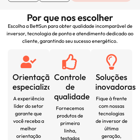
Por que nos escolher
Escolha a BettSun para obter qualidade incomparável de
inversor, tecnologia de ponta e atendimento dedicado ao
cliente, garantindo seu sucesso energético.
Orientação
Controle
Soluções
especializada
de
inovadoras
qualidade
A experiência
Fique à frente
líder do setor
com nossas
Fornecemos
garante que
tecnologias
produtos de
você receba a
de inversor de
primeira
melhor
última
linha,
orientação
geração,
testados