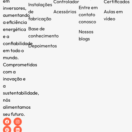
em
Controlador
Certificados
Instalações
Entre em
inversores,
de
Acessórios
Aulas em
contato
aumentando
fabricação
vídeo
conosco
a eficiência
Base de
energética
Nossos
conhecimento
e a
blogs
confiabilidade
Depoimentos
em todo o
mundo.
Comprometidos
com a
inovação e
a
sustentabilidade,
nós
alimentamos
seu futuro.