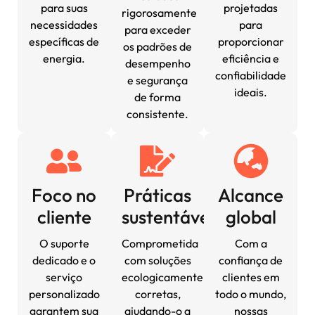
para suas
projetadas
rigorosamente
necessidades
para
para exceder
específicas de
proporcionar
os padrões de
energia.
eficiência e
desempenho
confiabilidade
e segurança
ideais.
de forma
consistente.
Foco no
Práticas
Alcance
cliente
sustentáveis
global
O suporte
Comprometida
Com a
dedicado e o
com soluções
confiança de
serviço
ecologicamente
clientes em
personalizado
corretas,
todo o mundo,
garantem sua
ajudando-o a
nossas