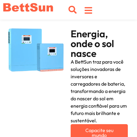
Energia,
onde o sol
nasce
A BettSun traz para você
soluções inovadoras de
inversores e
carregadores de bateria,
transformando a energia
do nascer do sol em
energia confiável para um
futuro mais brilhante e
sustentável.
Capacite seu
mundo