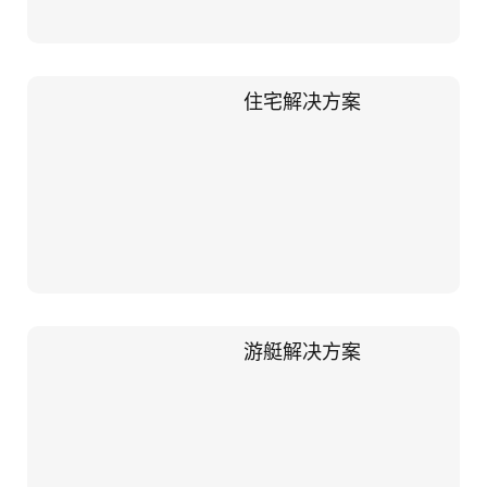
住宅解决方案
游艇解决方案