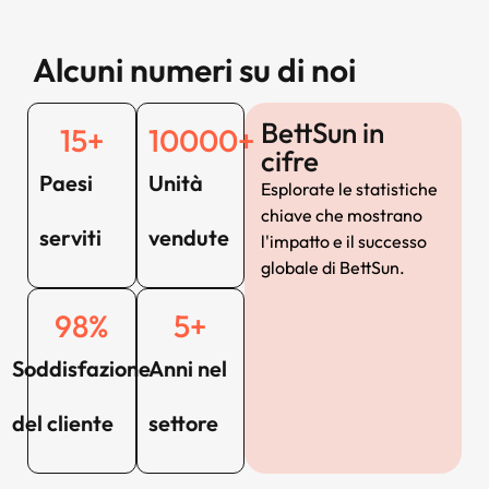
Alcuni numeri su di noi
BettSun in
15
+
10000
+
cifre
Paesi
Unità
Esplorate le statistiche
chiave che mostrano
serviti
vendute
l'impatto e il successo
globale di BettSun.
98
%
5
+
Soddisfazione
Anni nel
del cliente
settore