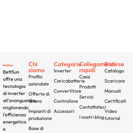
Chi
Categorie
Collegamenti
Risorse
siamo
rapidi
Inverter
Catalogo
BettSun
Profilo
Casa
offre una
Caricabatterie
Scaricare
aziendale
tecnologia
Prodotti
Convertitore
Manuali
di inverter
Offerte di
Servizi
all'avanguardia,
lavoro
Controllore
Certificati
Contattateci
migliorando
Impianti di
Accessori
Video
l'efficienza
I nostri blog
produzione
tutorial
energetica
Base di
e