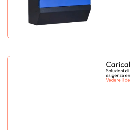
Carica
Soluzioni d
esigenze e
Vedere il de