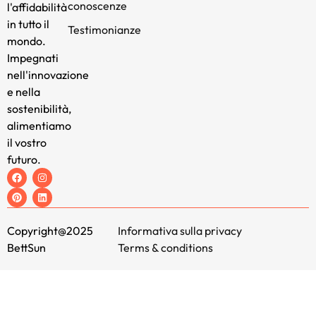
conoscenze
l'affidabilità
in tutto il
Testimonianze
mondo.
Impegnati
nell'innovazione
e nella
sostenibilità,
alimentiamo
il vostro
futuro.
Copyright@2025
Informativa sulla privacy
BettSun
Terms & conditions