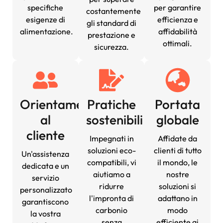
specifiche
per garantire
costantemente
esigenze di
efficienza e
gli standard di
alimentazione.
affidabilità
prestazione e
ottimali.
sicurezza.
Orientamento
Pratiche
Portata
al
sostenibili
globale
cliente
Impegnati in
Affidate da
soluzioni eco-
clienti di tutto
Un'assistenza
compatibili, vi
il mondo, le
dedicata e un
aiutiamo a
nostre
servizio
ridurre
soluzioni si
personalizzato
l'impronta di
adattano in
garantiscono
carbonio
modo
la vostra
senza
efficiente ai