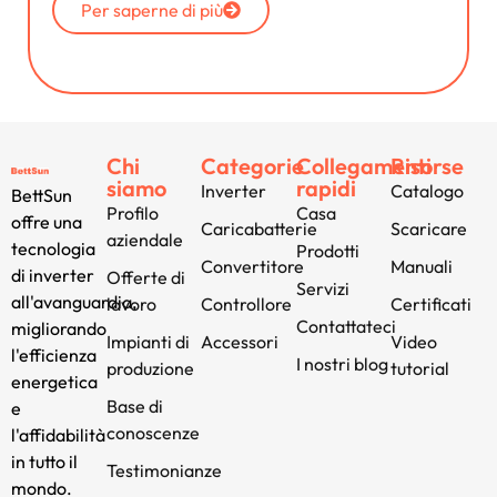
Per saperne di più
Chi
Categorie
Collegamenti
Risorse
siamo
rapidi
Inverter
Catalogo
BettSun
Profilo
Casa
offre una
Caricabatterie
Scaricare
aziendale
tecnologia
Prodotti
Convertitore
Manuali
di inverter
Offerte di
Servizi
all'avanguardia,
lavoro
Controllore
Certificati
Contattateci
migliorando
Impianti di
Accessori
Video
l'efficienza
I nostri blog
produzione
tutorial
energetica
Base di
e
conoscenze
l'affidabilità
in tutto il
Testimonianze
mondo.