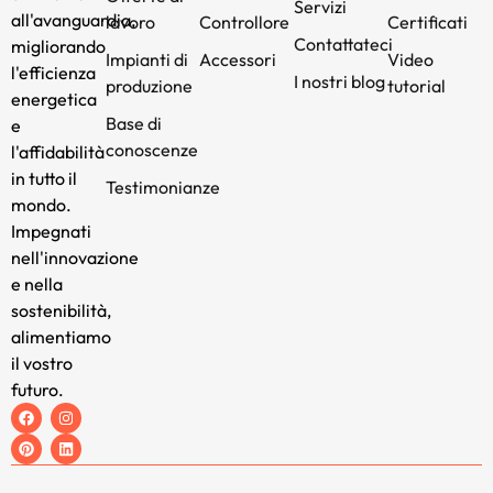
Servizi
all'avanguardia,
lavoro
Controllore
Certificati
Contattateci
migliorando
Impianti di
Accessori
Video
l'efficienza
I nostri blog
produzione
tutorial
energetica
Base di
e
conoscenze
l'affidabilità
in tutto il
Testimonianze
mondo.
Impegnati
nell'innovazione
e nella
sostenibilità,
alimentiamo
il vostro
futuro.