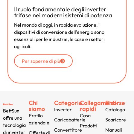
Il ruolo fondamentale degli inverter
trifase nei moderni sistemi di potenza
Nel mondo di oggi, in rapida evoluzione, i
dispositivi di conversione dell'energia sono
essenziali per le industrie, le case e i settori
agricoli.
Per saperne di più
Chi
Categorie
Collegamenti
Risorse
siamo
rapidi
Inverter
Catalogo
BettSun
Profilo
Casa
offre una
Caricabatterie
Scaricare
aziendale
tecnologia
Prodotti
Convertitore
Manuali
di inverter
Offerte di