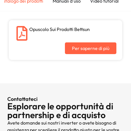
Catalogo dei prodotti
Manuali d'uso
Video tutorial
S
Opuscolo Sui Prodotti Bettsun
Per saperne di più
Contattateci
Esplorare le opportunità di
partnership e di acquisto
Avete domande sui nostri inverter o avete bisogno di
assistenza per scegliere il prodotto giusto per le vostre