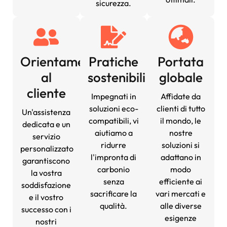
sicurezza.
Orientamento
Pratiche
Portata
al
sostenibili
globale
cliente
Impegnati in
Affidate da
soluzioni eco-
clienti di tutto
Un'assistenza
compatibili, vi
il mondo, le
dedicata e un
aiutiamo a
nostre
servizio
ridurre
soluzioni si
personalizzato
l'impronta di
adattano in
garantiscono
carbonio
modo
la vostra
senza
efficiente ai
soddisfazione
sacrificare la
vari mercati e
e il vostro
qualità.
alle diverse
successo con i
esigenze
nostri