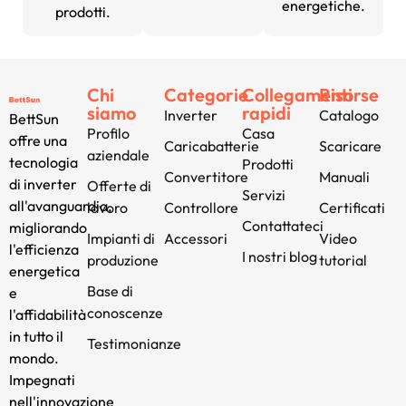
energetiche.
prodotti.
Chi
Categorie
Collegamenti
Risorse
siamo
rapidi
Inverter
Catalogo
BettSun
Profilo
Casa
offre una
Caricabatterie
Scaricare
aziendale
tecnologia
Prodotti
Convertitore
Manuali
di inverter
Offerte di
Servizi
all'avanguardia,
lavoro
Controllore
Certificati
Contattateci
migliorando
Impianti di
Accessori
Video
l'efficienza
I nostri blog
produzione
tutorial
energetica
Base di
e
conoscenze
l'affidabilità
in tutto il
Testimonianze
mondo.
Impegnati
nell'innovazione