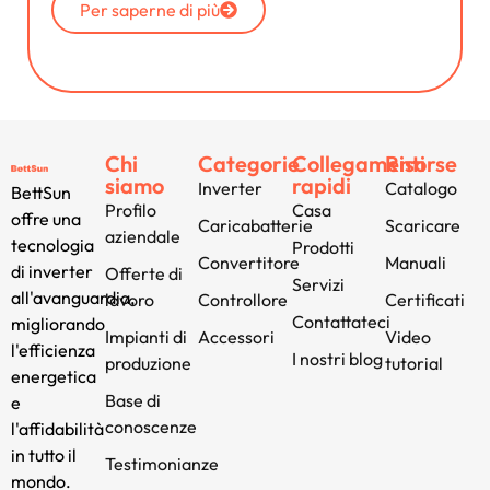
Per saperne di più
Chi
Categorie
Collegamenti
Risorse
siamo
rapidi
Inverter
Catalogo
BettSun
Profilo
Casa
offre una
Caricabatterie
Scaricare
aziendale
tecnologia
Prodotti
Convertitore
Manuali
di inverter
Offerte di
Servizi
all'avanguardia,
lavoro
Controllore
Certificati
Contattateci
migliorando
Impianti di
Accessori
Video
l'efficienza
I nostri blog
produzione
tutorial
energetica
Base di
e
conoscenze
l'affidabilità
in tutto il
Testimonianze
mondo.