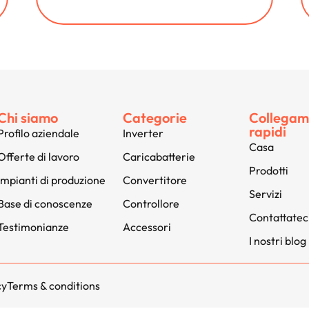
Chi siamo
Categorie
Collegam
rapidi
Profilo aziendale
Inverter
Casa
Offerte di lavoro
Caricabatterie
Prodotti
Impianti di produzione
Convertitore
Servizi
Base di conoscenze
Controllore
Contattatec
Testimonianze
Accessori
I nostri blog
cy
Terms & conditions