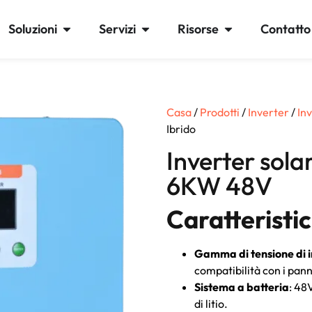
Soluzioni
Servizi
Risorse
Contatto
Casa
/
Prodotti
/
Inverter
/
Inv
Ibrido
Inverter sola
6KW 48V
Caratteristic
Gamma di tensione di i
compatibilità con i panne
Sistema a batteria
: 48
di litio.