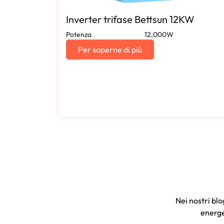
Inverter trifase Bettsun 12KW
Potenza
12,000W
Per saperne di più
Nei nostri blo
energe