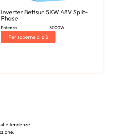
Inverter Bettsun 5KW 48V Split-
Invert
Phase
Phase
Potenza
5000W
Potenza
Per saperne di più
Per s
 sulle tendenze
azione.