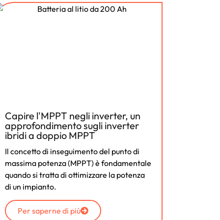
Capire l'MPPT negli inverter, un
I panne
approfondimento sugli inverter
Compre
ibridi a doppio MPPT
prote
Il concetto di inseguimento del punto di
I sistem
massima potenza (MPPT) è fondamentale
sempre 
quando si tratta di ottimizzare la potenza
numero 
di un impianto.
energie
Per saperne di più
Per 