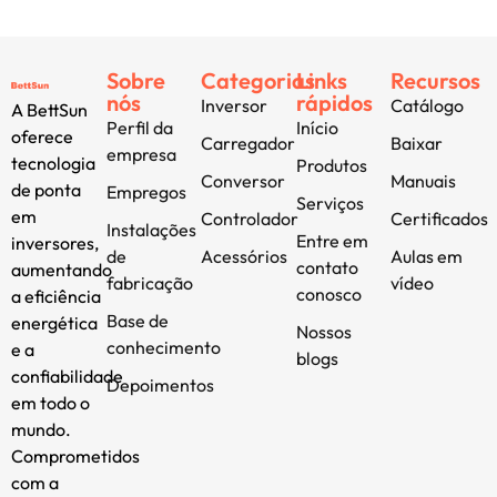
Sobre
Categorias
Links
Recursos
nós
rápidos
Inversor
Catálogo
A BettSun
Perfil da
Início
oferece
Carregador
Baixar
empresa
tecnologia
Produtos
Conversor
Manuais
de ponta
Empregos
Serviços
em
Controlador
Certificados
Instalações
Entre em
inversores,
de
Acessórios
Aulas em
contato
aumentando
fabricação
vídeo
conosco
a eficiência
Base de
energética
Nossos
conhecimento
e a
blogs
confiabilidade
Depoimentos
em todo o
mundo.
Comprometidos
com a