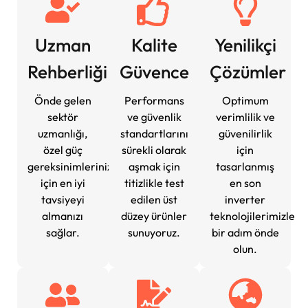
Uzman
Kalite
Yenilikçi
Rehberliği
Güvence
Çözümler
Önde gelen
Performans
Optimum
sektör
ve güvenlik
verimlilik ve
uzmanlığı,
standartlarını
güvenilirlik
özel güç
sürekli olarak
için
gereksinimleriniz
aşmak için
tasarlanmış
için en iyi
titizlikle test
en son
tavsiyeyi
edilen üst
inverter
almanızı
düzey ürünler
teknolojilerimizle
sağlar.
sunuyoruz.
bir adım önde
olun.