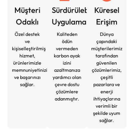
Müşteri
Sürdürülebilir
Küresel
Odaklı
Uygulamalar
Erişim
Özel destek
Kaliteden
Dünya
ve
ödün
çapındaki
kişiselleştirilmiş
vermeden
müşterilerimiz
hizmet,
karbon ayak
tarafından
ürünlerimizle
izini
güvenilen
memnuniyetinizi
azaltmanıza
çözümlerimiz,
ve başarınızı
yardımcı olan
çeşitli
sağlar.
çevre dostu
pazarlara ve
çözümlere
enerji
adanmıştır.
ihtiyaçlarına
verimli bir
şekilde uyum
sağlar.