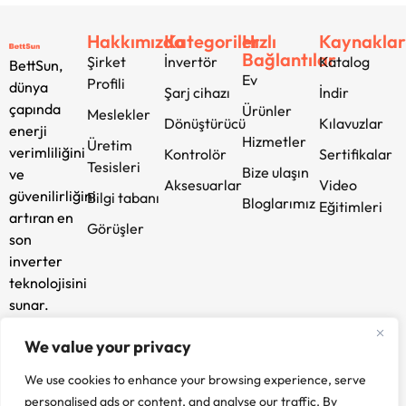
Hakkımızda
Kategoriler
Hızlı
Kaynakla
Bağlantılar
Şirket
İnvertör
Katalog
BettSun,
Ev
Profili
dünya
Şarj cihazı
İndir
çapında
Ürünler
Meslekler
Dönüştürücü
Kılavuzlar
enerji
Hizmetler
Üretim
verimliliğini
Kontrolör
Sertifikalar
Tesisleri
Bize ulaşın
ve
Aksesuarlar
Video
güvenilirliğini
Bilgi tabanı
Bloglarımız
Eğitimleri
artıran en
Görüşler
son
inverter
teknolojisini
sunar.
Yenilik ve
We value your privacy
sürdürülebilirlik
taahhüdümüzle
We use cookies to enhance your browsing experience, serve
geleceğinize
personalised ads or content, and analyse our traffic. By