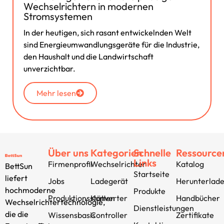
Wechselrichtern in modernen
Stromsystemen
In der heutigen, sich rasant entwickelnden Welt
sind Energieumwandlungsgeräte für die Industrie,
den Haushalt und die Landwirtschaft
unverzichtbar.
Mehr lesen
Über uns
Kategorien
Schnelle
Ressource
Links
Firmenprofil
Wechselrichter
Katalog
BettSun
Startseite
liefert
Jobs
Ladegerät
Herunterlad
hochmoderne
Produkte
Produktionsstätten
Konverter
Handbücher
Wechselrichtertechnologie,
Dienstleistungen
die die
Wissensbasis
Controller
Zertifikate