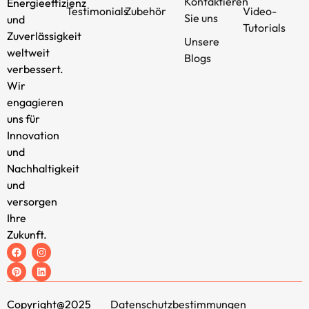
Kontaktieren
Energieeffizienz
Testimonials
Zubehör
Video-
Sie uns
und
Tutorials
Zuverlässigkeit
Unsere
weltweit
Blogs
verbessert.
Wir
engagieren
uns für
Innovation
und
Nachhaltigkeit
und
versorgen
Ihre
Zukunft.
Copyright@2025
Datenschutzbestimmungen