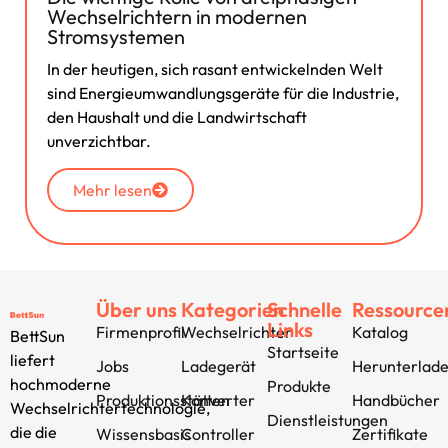
Wechselrichtern in modernen
Stromsystemen
In der heutigen, sich rasant entwickelnden Welt
sind Energieumwandlungsgeräte für die Industrie,
den Haushalt und die Landwirtschaft
unverzichtbar.
Mehr lesen
Über uns
Kategorien
Schnelle
Ressource
Links
Firmenprofil
Wechselrichter
Katalog
BettSun
Startseite
liefert
Jobs
Ladegerät
Herunterlad
hochmoderne
Produkte
Produktionsstätten
Konverter
Handbücher
Wechselrichtertechnologie,
Dienstleistungen
die die
Wissensbasis
Controller
Zertifikate