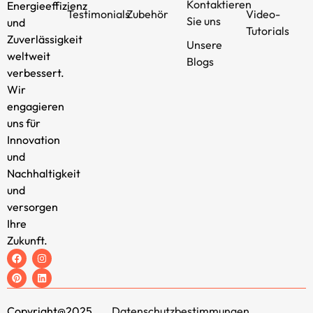
Kontaktieren
Energieeffizienz
Testimonials
Zubehör
Video-
Sie uns
und
Tutorials
Zuverlässigkeit
Unsere
weltweit
Blogs
verbessert.
Wir
engagieren
uns für
Innovation
und
Nachhaltigkeit
und
versorgen
Ihre
Zukunft.
Copyright@2025
Datenschutzbestimmungen