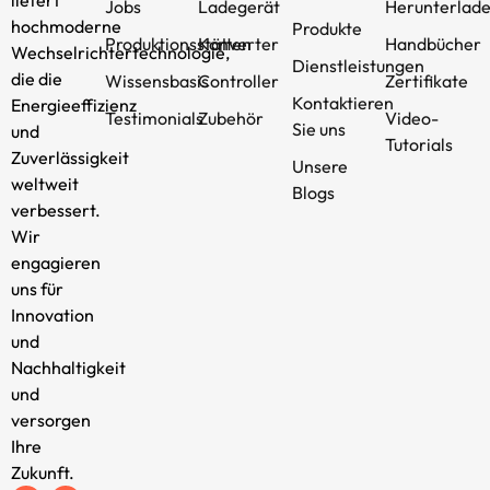
liefert
Jobs
Ladegerät
Herunterlad
hochmoderne
Produkte
Produktionsstätten
Konverter
Handbücher
Wechselrichtertechnologie,
Dienstleistungen
die die
Wissensbasis
Controller
Zertifikate
Kontaktieren
Energieeffizienz
Testimonials
Zubehör
Video-
Sie uns
und
Tutorials
Zuverlässigkeit
Unsere
weltweit
Blogs
verbessert.
Wir
engagieren
uns für
Innovation
und
Nachhaltigkeit
und
versorgen
Ihre
Zukunft.