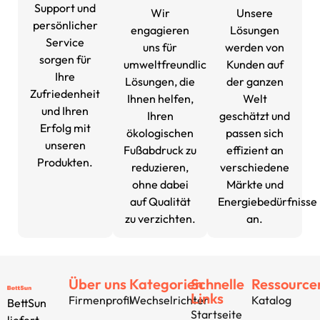
Support und
Wir
Unsere
persönlicher
engagieren
Lösungen
Service
uns für
werden von
sorgen für
umweltfreundliche
Kunden auf
Ihre
Lösungen, die
der ganzen
Zufriedenheit
Ihnen helfen,
Welt
und Ihren
Ihren
geschätzt und
Erfolg mit
ökologischen
passen sich
unseren
Fußabdruck zu
effizient an
Produkten.
reduzieren,
verschiedene
ohne dabei
Märkte und
auf Qualität
Energiebedürfnisse
zu verzichten.
an.
Über uns
Kategorien
Schnelle
Ressource
Links
Firmenprofil
Wechselrichter
Katalog
BettSun
Startseite