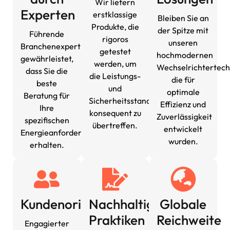
Wir liefern
Experten
erstklassige
Bleiben Sie an
Produkte, die
der Spitze mit
Führende
rigoros
unseren
Branchenexpertise
getestet
hochmodernen
gewährleistet,
werden, um
Wechselrichtertech
dass Sie die
die Leistungs-
die für
beste
und
optimale
Beratung für
Sicherheitsstandards
Effizienz und
Ihre
konsequent zu
Zuverlässigkeit
spezifischen
übertreffen.
entwickelt
Energieanforderungen
wurden.
erhalten.
Kundenorientiert
Nachhaltige
Globale
Praktiken
Reichweite
Engagierter