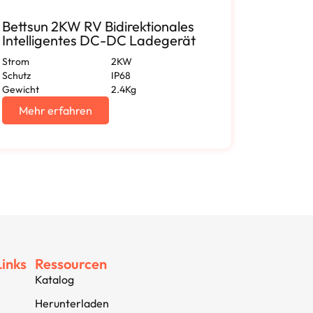
Bettsun 2KW RV Bidirektionales
Bettsu
Intelligentes DC-DC Ladegerät
Intell
Strom
2KW
Strom
Schutz
IP68
Schutz
Gewicht
2.4Kg
Gewicht
Mehr erfahren
Mehr
Links
Ressourcen
Katalog
Herunterladen