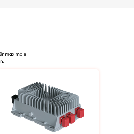
für maximale
en.