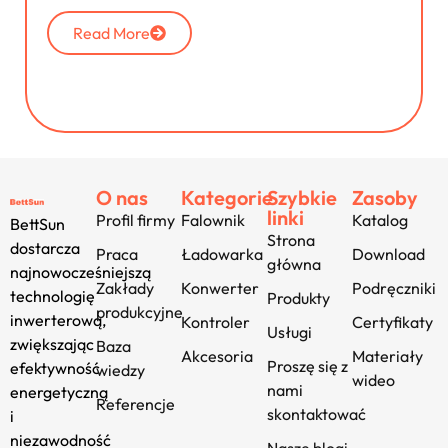
Read More
O nas
Kategorie
Szybkie
Zasoby
linki
Profil firmy
Falownik
Katalog
BettSun
Strona
dostarcza
Praca
Ładowarka
Download
główna
najnowocześniejszą
Zakłady
Konwerter
Podręczniki
technologię
Produkty
produkcyjne
inwerterową,
Kontroler
Certyfikaty
Usługi
zwiększając
Baza
Akcesoria
Materiały
Proszę się z
efektywność
wiedzy
wideo
nami
energetyczną
Referencje
skontaktować
i
niezawodność
Nasze blogi