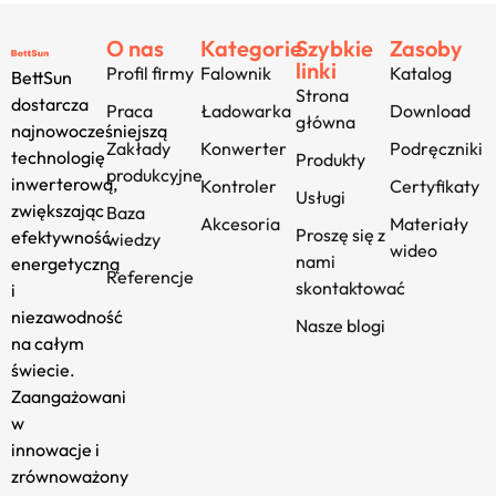
O nas
Kategorie
Szybkie
Zasoby
linki
Profil firmy
Falownik
Katalog
BettSun
Strona
dostarcza
Praca
Ładowarka
Download
główna
najnowocześniejszą
Zakłady
Konwerter
Podręczniki
technologię
Produkty
produkcyjne
inwerterową,
Kontroler
Certyfikaty
Usługi
zwiększając
Baza
Akcesoria
Materiały
Proszę się z
efektywność
wiedzy
wideo
nami
energetyczną
Referencje
skontaktować
i
niezawodność
Nasze blogi
na całym
świecie.
Zaangażowani
w
innowacje i
zrównoważony