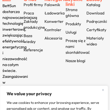
linki
Profil firmy
Falownik
Katalog
BettSun
Strona
dostarcza
Praca
Ładowarka
Download
główna
najnowocześniejszą
Zakłady
Konwerter
Podręczniki
technologię
Produkty
produkcyjne
inwerterową,
Kontroler
Certyfikaty
Usługi
zwiększając
Baza
Akcesoria
Materiały
Proszę się z
efektywność
wiedzy
wideo
nami
energetyczną
Referencje
skontaktować
i
niezawodność
Nasze blogi
na całym
świecie.
Zaangażowani
w
innowacje i
We value your privacy
zrównoważony
rozwój,
We use cookies to enhance your browsing experience, serve
zasilamy
personalised ads or content, and analyse our traffic. By