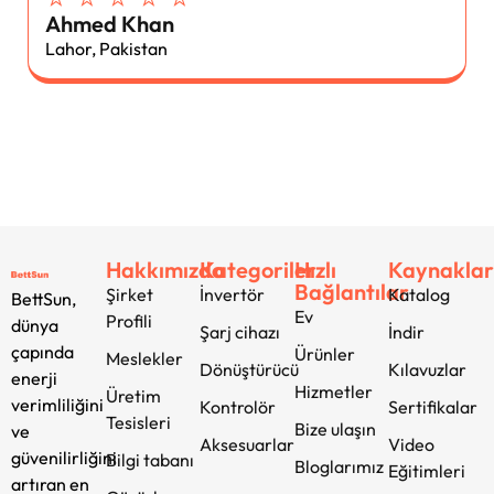
Ahmed Khan
Lahor, Pakistan
Hakkımızda
Kategoriler
Hızlı
Kaynakla
Bağlantılar
Şirket
İnvertör
Katalog
BettSun,
Ev
Profili
dünya
Şarj cihazı
İndir
çapında
Ürünler
Meslekler
Dönüştürücü
Kılavuzlar
enerji
Hizmetler
Üretim
verimliliğini
Kontrolör
Sertifikalar
Tesisleri
Bize ulaşın
ve
Aksesuarlar
Video
güvenilirliğini
Bilgi tabanı
Bloglarımız
Eğitimleri
artıran en