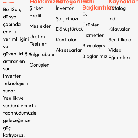
Hakkımızda
Kategoriler
Hızlı
Kaynakla
Bağlantılar
Şirket
İnvertör
Katalog
BettSun,
Ev
Profili
dünya
Şarj cihazı
İndir
çapında
Ürünler
Meslekler
Dönüştürücü
Kılavuzlar
enerji
Hizmetler
Üretim
verimliliğini
Kontrolör
Sertifikalar
Tesisleri
Bize ulaşın
ve
Aksesuarlar
Video
güvenilirliğini
Bilgi tabanı
Bloglarımız
Eğitimleri
artıran en
Görüşler
son
inverter
teknolojisini
sunar.
Yenilik ve
sürdürülebilirlik
taahhüdümüzle
geleceğinize
güç
katıyoruz.