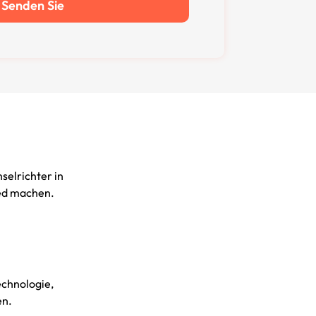
Senden Sie
selrichter in
ed machen.
echnologie,
en.