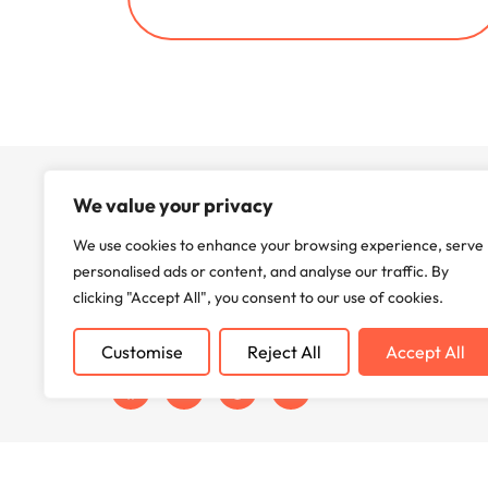
We value your privacy
We use cookies to enhance your browsing experience, serve
BettSun liefert hochmoderne
personalised ads or content, and analyse our traffic. By
Wechselrichtertechnologie, die die
clicking "Accept All", you consent to our use of cookies.
Energieeffizienz und Zuverlässigkeit weltweit
verbessert. Wir engagieren uns für Innovation
Customise
Reject All
Accept All
und Nachhaltigkeit und versorgen Ihre Zukunft.