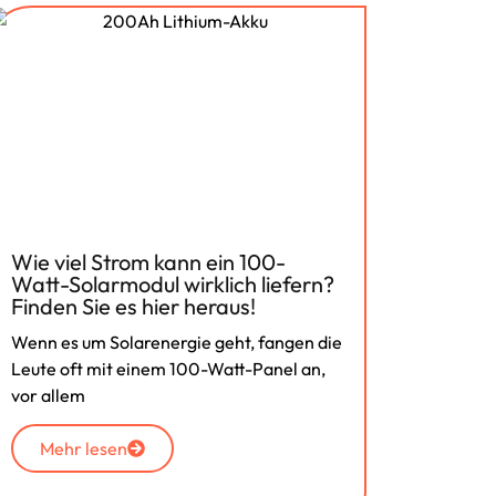
Wie viel Strom kann ein 100-
Den O
Watt-Solarmodul wirklich liefern?
Wechs
Finden Sie es hier heraus!
Ursac
Wenn es um Solarenergie geht, fangen die
Stellen 
Leute oft mit einem 100-Watt-Panel an,
und Sie 
vor allem
Klimaan
Mehr lesen
Meh