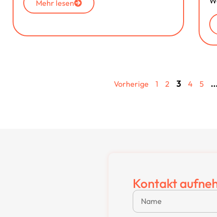
Wo
Mehr lesen
3
..
Vorherige
1
2
4
5
Kontakt aufne