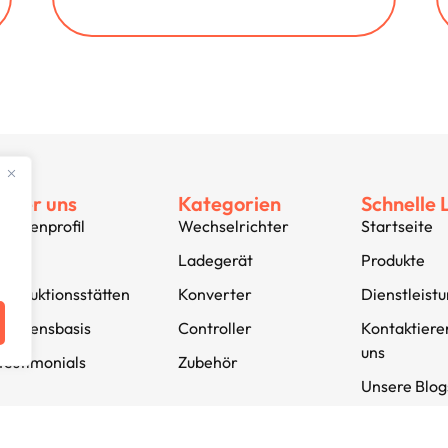
Über uns
Kategorien
Schnelle 
Firmenprofil
Wechselrichter
Startseite
Jobs
Ladegerät
Produkte
Produktionsstätten
Konverter
Dienstleist
Wissensbasis
Controller
Kontaktiere
uns
Testimonials
Zubehör
Unsere Blog