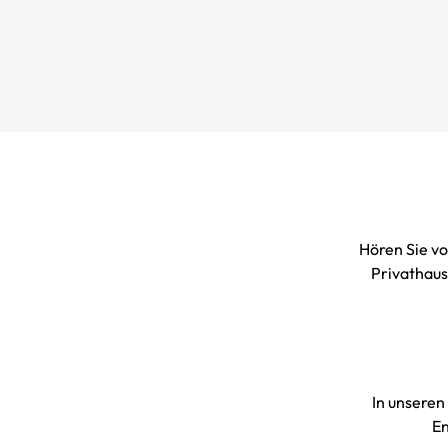
Hören Sie vo
Privathau
In unseren
En