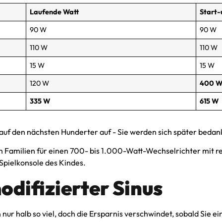
Laufende Watt
Start-
90 W
90 W
110 W
110 W
15 W
15 W
120 W
400 
335 W
615 W
 auf den nächsten Hunderter auf - Sie werden sich später bedan
n Familien für einen 700- bis 1.000-Watt-Wechselrichter mit r
 Spielkonsole des Kindes.
odifizierter Sinus
nur halb so viel, doch die Ersparnis verschwindet, sobald Sie 