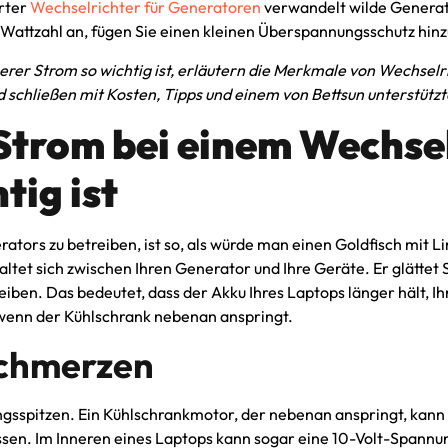
erter
Wechselrichter für Generatoren
verwandelt wilde Generat
 Wattzahl an, fügen Sie einen kleinen Überspannungsschutz hinzu
erer Strom so wichtig ist, erläutern die Merkmale von Wechselri
d schließen mit Kosten, Tipps und einem von Bettsun unterstützt
trom bei einem Wechsel
tig ist
ators zu betreiben, ist so, als würde man einen Goldfisch mit L
altet sich zwischen Ihren Generator und Ihre Geräte. Er glätte
eiben. Das bedeutet, dass der Akku Ihres Laptops länger hält, I
, wenn der Kühlschrank nebenan anspringt.
schmerzen
nungsspitzen. Ein Kühlschrankmotor, der nebenan anspringt, kan
ssen. Im Inneren eines Laptops kann sogar eine 10-Volt-Spannu