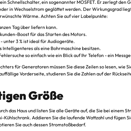
in Schnellschalter, ein sogenannter MOSFET. Er zerlegt den Gl
ieder in Wechselstrom geglättet werden. Der Wirkungsgrad liegt
nerwünschte Wärme. Achten Sie auf vier Labelpunkte:
anzen Tag über liefern kann.
ekunden-Boost für das Starten des Motors.
- unter 3 % ist ideal für Audiogeräte.
s Intelligenteres als eine Bohrmaschine besitzen.
ehlersuche so einfach wie ein Blick auf Ihr Telefon - ein Messge
ichters für Generatoren müssen Sie diese Zeilen so lesen, wie 
uffällige Vorderseite, studieren Sie die Zahlen auf der Rücksei
htigen Größe
rch das Haus und listen Sie alle Geräte auf, die Sie bei einem 
ni-Kühlschrank. Addieren Sie die laufende Wattzahl und fügen S
otieren Sie auch dessen Stromstoßbedarf.