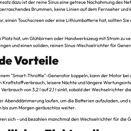
z dazu ist der reine Sinus eine getreue Nachahmung des Netzst
 überraschendes Brummen, keine Linien auf dem Fernseher und k
, einen Touchscreen oder eine Lithiumbatterie hat, sollten Sie 
 Platz hat, um Glühbirnen oder Handwerkszeug mit Strom zu ve
ringen und einen soliden, reinen Sinus-Wechselrichter für Gene
de Vorteile
einem "Smart-Throttle"-Generator koppeln, kann der Motor bei 
n Kraftstoffverbrauch, leisere Nächte und längere Wartungsint
 Verbrauch von 3,2 l auf 2,1 l sinkt, sobald der Wechselrichter d
er Abenddämmerung laufen, um die Batterien aufzuladen, und s
n bis zum Morgen geräuschlos weiter.
en sich - und bezahlen manchmal den Wechselrichter für die G