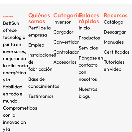
Quiénes
Categorías
Enlaces
Recursos
somos
rápidos
Inversor
Catálogo
BettSun
Perfil de la
Inicio
ofrece
Cargador
Descargar
empresa
tecnología
Productos
Convertidor
Manuales
punta en
Empleo
Servicios
inversores,
Controlador
Certificados
Instalaciones
Póngase en
mejorando
de
Accesorios
Tutoriales
contacto
la eficiencia
fabricación
en vídeo
con
energética
Base de
nosotros
y la
conocimientos
fiabilidad
Nuestros
en todo el
Testimonios
blogs
mundo.
Comprometidos
con la
innovación
y la