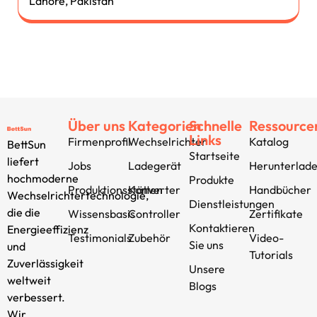
Lahore, Pakistan
Über uns
Kategorien
Schnelle
Ressource
Links
Firmenprofil
Wechselrichter
Katalog
BettSun
Startseite
liefert
Jobs
Ladegerät
Herunterlad
hochmoderne
Produkte
Produktionsstätten
Konverter
Handbücher
Wechselrichtertechnologie,
Dienstleistungen
die die
Wissensbasis
Controller
Zertifikate
Kontaktieren
Energieeffizienz
Testimonials
Zubehör
Video-
Sie uns
und
Tutorials
Zuverlässigkeit
Unsere
weltweit
Blogs
verbessert.
Wir