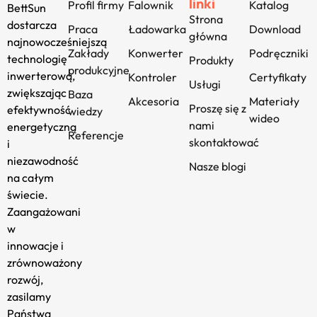
linki
Profil firmy
Falownik
Katalog
BettSun
Strona
dostarcza
Praca
Ładowarka
Download
główna
najnowocześniejszą
Zakłady
Konwerter
Podręczniki
technologię
Produkty
produkcyjne
inwerterową,
Kontroler
Certyfikaty
Usługi
zwiększając
Baza
Akcesoria
Materiały
Proszę się z
efektywność
wiedzy
wideo
nami
energetyczną
Referencje
skontaktować
i
niezawodność
Nasze blogi
na całym
świecie.
Zaangażowani
w
innowacje i
zrównoważony
rozwój,
zasilamy
Państwa