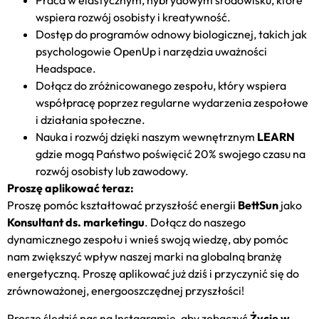
Praca w elastycznym, hybrydowym środowisku, które
wspiera rozwój osobisty i kreatywność.
Dostęp do programów odnowy biologicznej, takich jak
psychologowie OpenUp i narzędzia uważności
Headspace.
Dołącz do zróżnicowanego zespołu, który wspiera
współpracę poprzez regularne wydarzenia zespołowe
i działania społeczne.
Nauka i rozwój dzięki naszym wewnętrznym
LEARN
gdzie mogą Państwo poświęcić 20% swojego czasu na
rozwój osobisty lub zawodowy.
Proszę aplikować teraz:
Proszę pomóc kształtować przyszłość energii
BettSun
jako
Konsultant ds. marketingu
. Dołącz do naszego
dynamicznego zespołu i wnieś swoją wiedzę, aby pomóc
nam zwiększyć wpływ naszej marki na globalną branżę
energetyczną. Proszę aplikować już dziś i przyczynić się do
zrównoważonej, energooszczędnej przyszłości!
Proszę śledzić nas na Instagramie, aby zobaczyć
Życie w