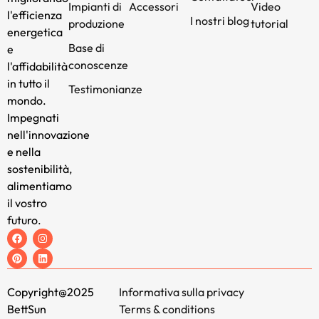
Impianti di
Accessori
Video
l'efficienza
I nostri blog
produzione
tutorial
energetica
Base di
e
conoscenze
l'affidabilità
in tutto il
Testimonianze
mondo.
Impegnati
nell'innovazione
e nella
sostenibilità,
alimentiamo
il vostro
futuro.
Copyright@2025
Informativa sulla privacy
BettSun
Terms & conditions