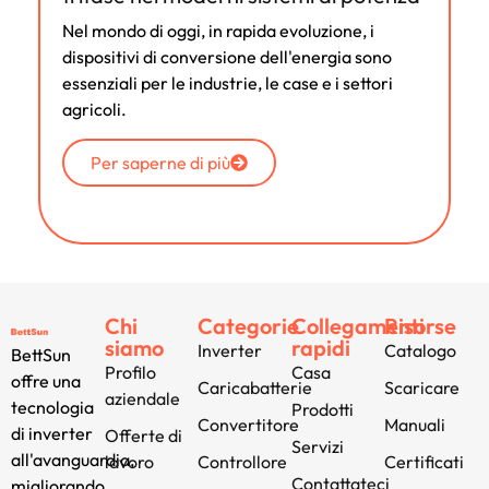
Nel mondo di oggi, in rapida evoluzione, i
dispositivi di conversione dell'energia sono
essenziali per le industrie, le case e i settori
agricoli.
Per saperne di più
Chi
Categorie
Collegamenti
Risorse
siamo
rapidi
Inverter
Catalogo
BettSun
Profilo
Casa
offre una
Caricabatterie
Scaricare
aziendale
tecnologia
Prodotti
Convertitore
Manuali
di inverter
Offerte di
Servizi
all'avanguardia,
lavoro
Controllore
Certificati
Contattateci
migliorando