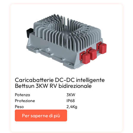
Caricabatterie DC-DC intelligente
Bettsun 3KW RV bidirezionale
Potenza
3KW
Protezione
IP68
Peso
2,4Kg
Per saperne di più